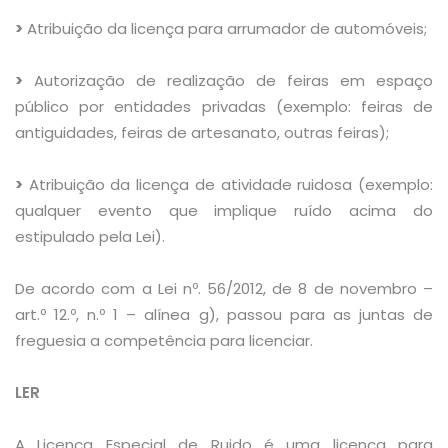
>
Atribuição da licença para arrumador de automóveis;
>
Autorização de realização de feiras em espaço
público por entidades privadas (exemplo: feiras de
antiguidades, feiras de artesanato, outras feiras);
>
Atribuição da licença de atividade ruidosa (exemplo:
qualquer evento que implique ruído acima do
estipulado pela Lei).
De acordo com a Lei nº. 56/2012, de 8 de novembro –
art.º 12.º, n.º 1 – alínea g), passou para as juntas de
freguesia a competência para licenciar.
LER
A Licença Especial de Ruido é uma licença para